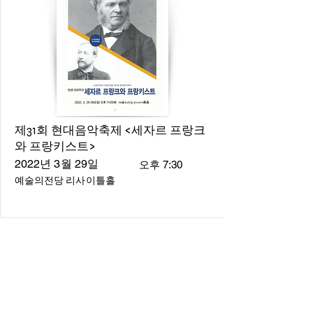
제31회 현대음악축제 <세자르 프랑크
와 프랑키스트>
2022년 3월 29일
오후 7:30
예술의전당 리사이틀홀
About
About us
​Music Director