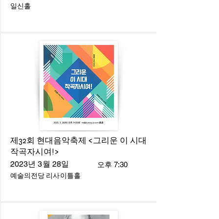
일신홀
제32회 현대음악축제 <그리운 이 시대
작곡자시여!>
2023년 3월 28일
오후 7:30
예술의전당 리사이틀홀