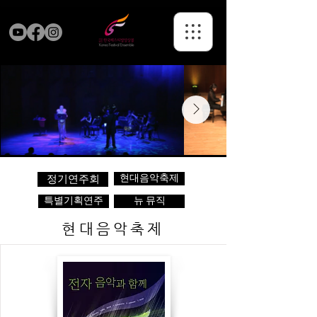
현대음악축제
정기연주회
특별기획연주
뉴 뮤직
현대음악축제