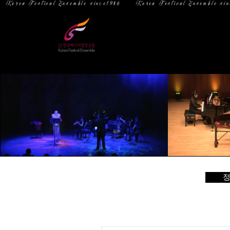
  Korea Festival Ensemble since1986   
홈
소 개