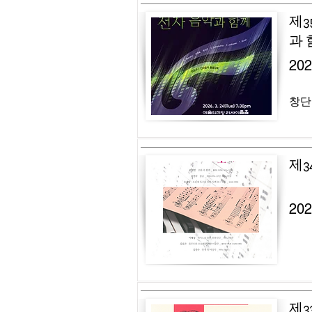
제3
과 
20
창단
제3
20
제3