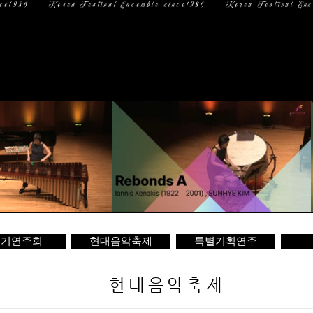
일 정
미디어
문 의
정기연주회
현대음악축제
특별기획연주
현대음악축제