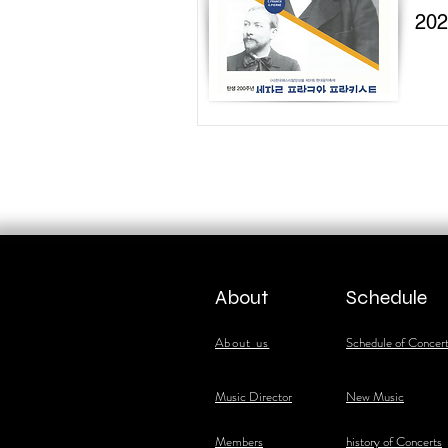
20
About
Schedule
About us
Schedule of Concer
​Music Director
New Music
​Members
history of Concerts