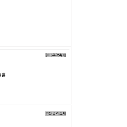
현대음악축제
틀홀
현대음악축제