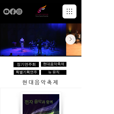
현대음악축제
정기연주회
특별기획연주
뉴 뮤직
현대음악축제