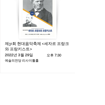
제31회 현대음악축제 <세자르 프랑크
와 프랑키스트>
2022년 3월 29일
오후 7:30
예술의전당 리사이틀홀
About
About us
​Music Director