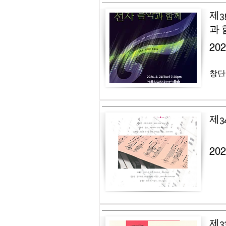
제3
과 
20
창단
제3
20
제3