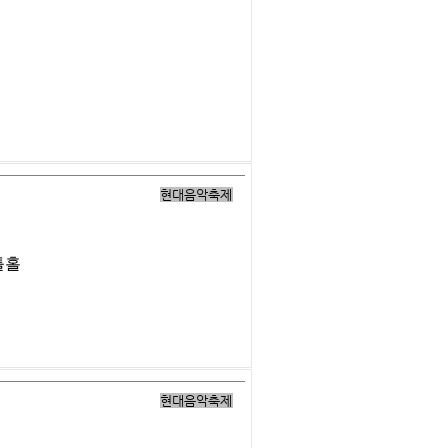
현대음악축제
틀홀
현대음악축제