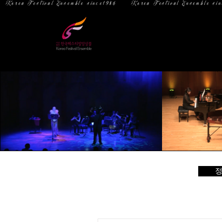
  Korea Festival Ensemble since1986   
홈
소 개