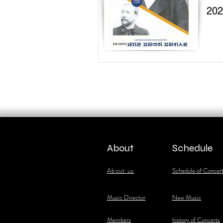
20
About
Schedule
About us
Schedule of Concer
​Music Director
New Music
​Members
history of Concerts