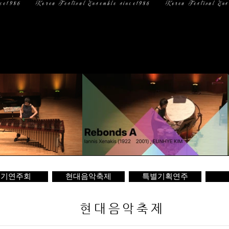
일 정
미디어
문 의
정기연주회
현대음악축제
특별기획연주
현대음악축제