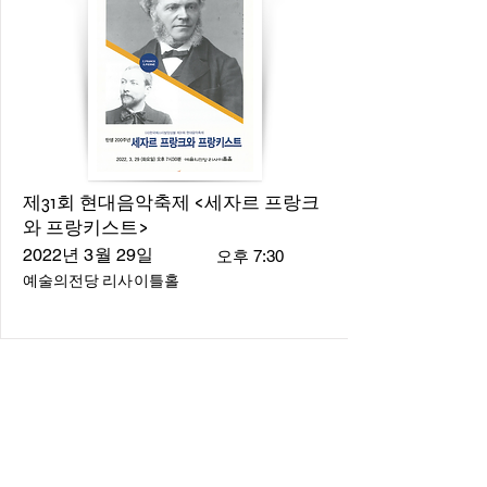
제31회 현대음악축제 <세자르 프랑크
와 프랑키스트>
2022년 3월 29일
오후 7:30
예술의전당 리사이틀홀
About
About us
​Music Director