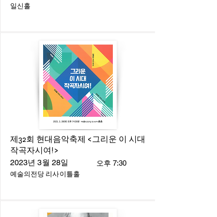
일신홀
제32회 현대음악축제 <그리운 이 시대
작곡자시여!>
2023년 3월 28일
오후 7:30
예술의전당 리사이틀홀