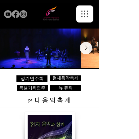
현대음악축제
정기연주회
특별기획연주
뉴 뮤직
현대음악축제