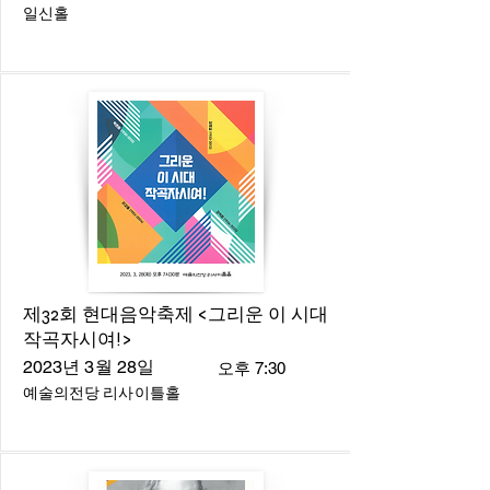
일신홀
제32회 현대음악축제 <그리운 이 시대
작곡자시여!>
2023년 3월 28일
오후 7:30
예술의전당 리사이틀홀