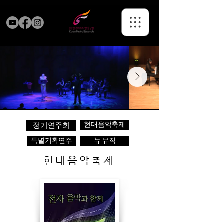
현대음악축제
정기연주회
특별기획연주
뉴 뮤직
현대음악축제