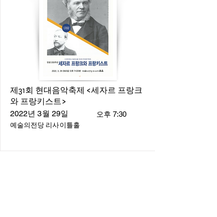
제31회 현대음악축제 <세자르 프랑크
와 프랑키스트>
2022년 3월 29일
오후 7:30
예술의전당 리사이틀홀
About
About us
​Music Director