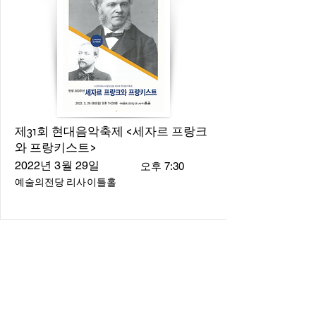
제31회 현대음악축제 <세자르 프랑크
와 프랑키스트>
2022년 3월 29일
오후 7:30
예술의전당 리사이틀홀
About
About us
​Music Director