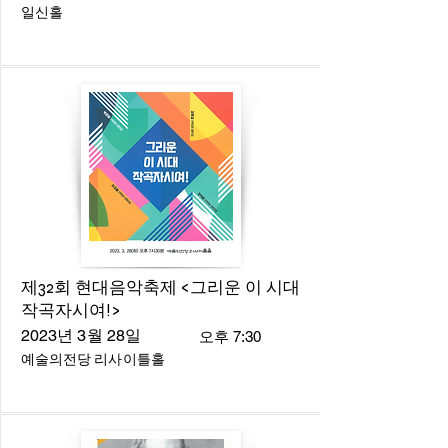
일신홀
제32회 현대음악축제 <그리운 이 시대
작곡자시여!>
2023년 3월 28일
오후 7:30
예술의전당 리사이틀홀