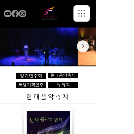
현대음악축제
정기연주회
특별기획연주
뉴 뮤직
현대음악축제