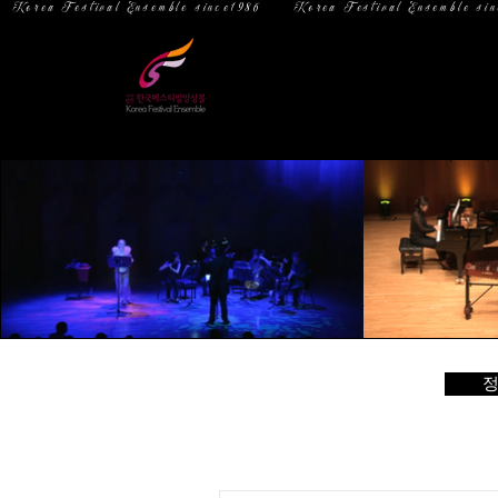
  Korea Festival Ensemble since1986   
홈
소 개