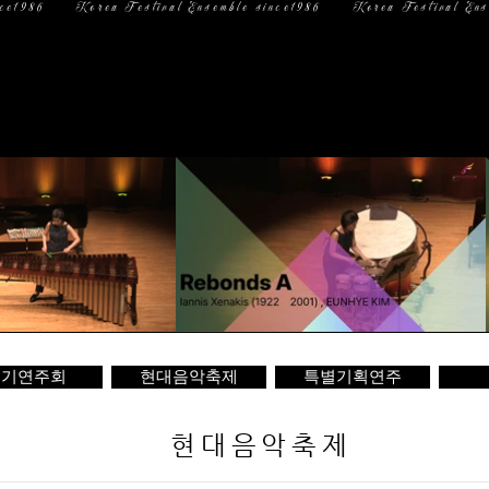
일 정
미디어
문 의
정기연주회
현대음악축제
특별기획연주
현대음악축제