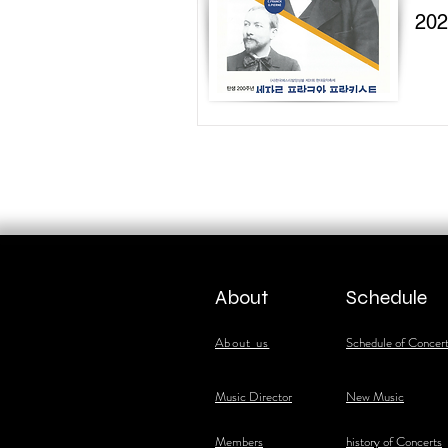
20
About
Schedule
About us
Schedule of Concer
​Music Director
New Music
​Members
history of Concerts