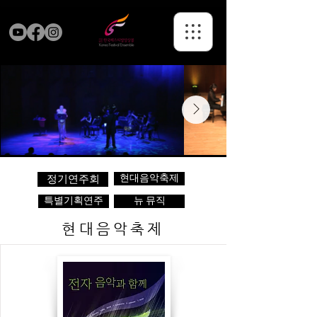
현대음악축제
정기연주회
특별기획연주
뉴 뮤직
현대음악축제