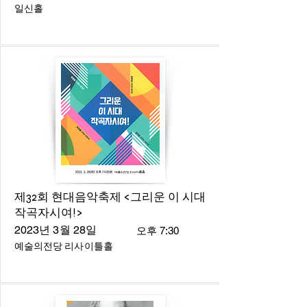
일신홀
제32회 현대음악축제 <그리운 이 시대
작곡자시여!>
2023년 3월 28일
오후 7:30
예술의전당 리사이틀홀