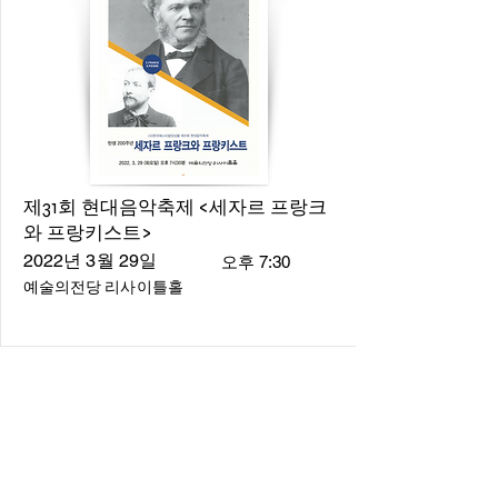
제31회 현대음악축제 <세자르 프랑크
와 프랑키스트>
2022년 3월 29일
오후 7:30
예술의전당 리사이틀홀
About
About us
​Music Director