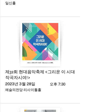
일신홀
제32회 현대음악축제 <그리운 이 시대
작곡자시여!>
2023년 3월 28일
오후 7:30
예술의전당 리사이틀홀