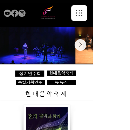
현대음악축제
정기연주회
특별기획연주
뉴 뮤직
현대음악축제