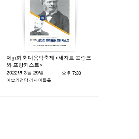
제31회 현대음악축제 <세자르 프랑크
와 프랑키스트>
2022년 3월 29일
오후 7:30
예술의전당 리사이틀홀
About
About us
​Music Director