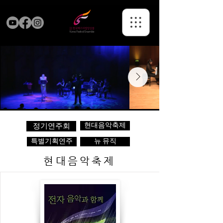
현대음악축제
정기연주회
특별기획연주
뉴 뮤직
현대음악축제