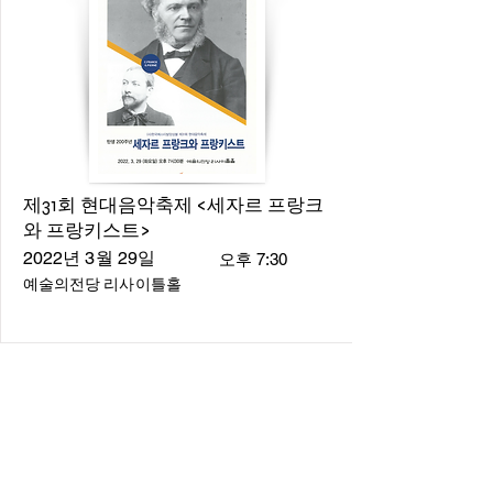
제31회 현대음악축제 <세자르 프랑크
와 프랑키스트>
2022년 3월 29일
오후 7:30
예술의전당 리사이틀홀
About
About us
​Music Director