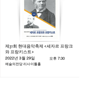
제31회 현대음악축제 <세자르 프랑크
와 프랑키스트>
2022년 3월 29일
오후 7:30
예술의전당 리사이틀홀
About
About us
​Music Director