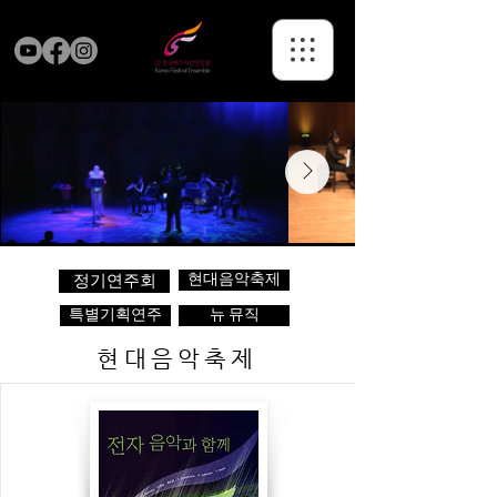
현대음악축제
정기연주회
특별기획연주
뉴 뮤직
현대음악축제