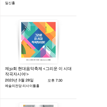
일신홀
제32회 현대음악축제 <그리운 이 시대
작곡자시여!>
2023년 3월 28일
오후 7:30
예술의전당 리사이틀홀