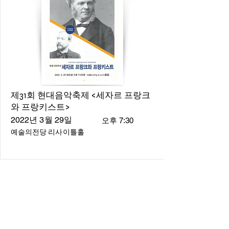
제31회 현대음악축제 <세자르 프랑크
와 프랑키스트>
2022년 3월 29일
오후 7:30
예술의전당 리사이틀홀
About
About us
​Music Director