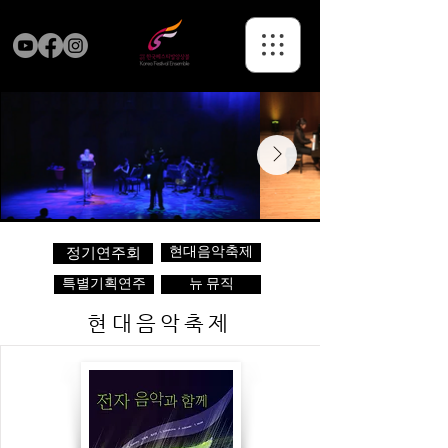
현대음악축제
정기연주회
특별기획연주
뉴 뮤직
현대음악축제