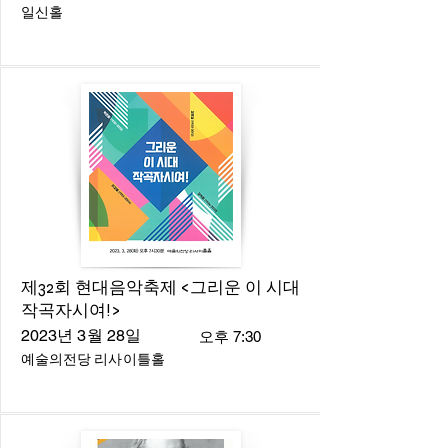
일신홀
제32회 현대음악축제 <그리운 이 시대
작곡자시여!>
2023년 3월 28일
오후 7:30
예술의전당 리사이틀홀