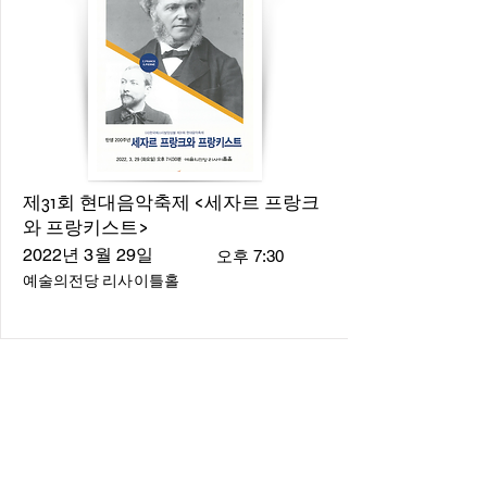
제31회 현대음악축제 <세자르 프랑크
와 프랑키스트>
2022년 3월 29일
오후 7:30
예술의전당 리사이틀홀
About
About us
​Music Director