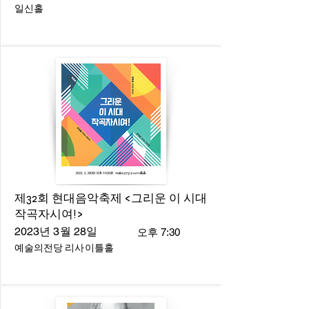
일신홀
제32회 현대음악축제 <그리운 이 시대
작곡자시여!>
2023년 3월 28일
오후 7:30
예술의전당 리사이틀홀