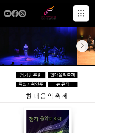
현대음악축제
정기연주회
특별기획연주
뉴 뮤직
현대음악축제