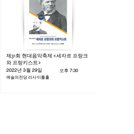
제31회 현대음악축제 <세자르 프랑크
와 프랑키스트>
2022년 3월 29일
오후 7:30
예술의전당 리사이틀홀
About
About us
​Music Director