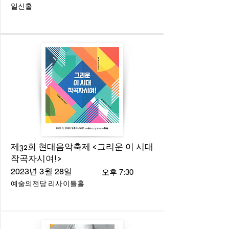
일신홀
제32회 현대음악축제 <그리운 이 시대
작곡자시여!>
2023년 3월 28일
오후 7:30
예술의전당 리사이틀홀