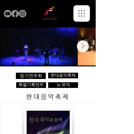
현대음악축제
정기연주회
특별기획연주
뉴 뮤직
현대음악축제