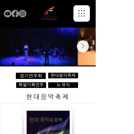
현대음악축제
정기연주회
특별기획연주
뉴 뮤직
현대음악축제