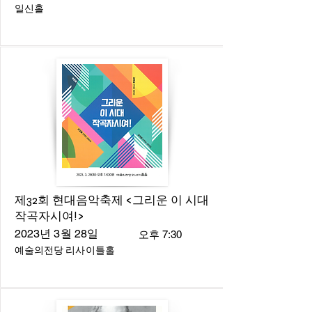
일신홀
제32회 현대음악축제 <그리운 이 시대
작곡자시여!>
2023년 3월 28일
오후 7:30
예술의전당 리사이틀홀