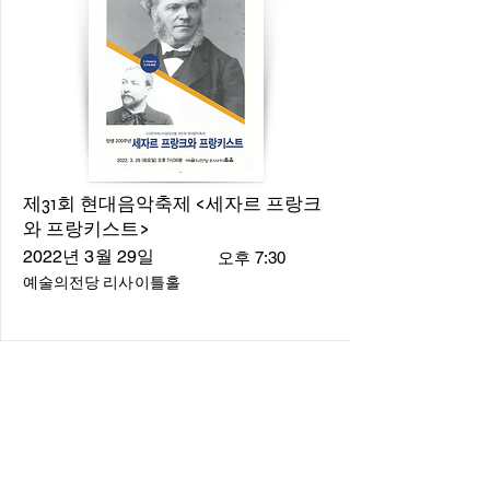
제31회 현대음악축제 <세자르 프랑크
와 프랑키스트>
2022년 3월 29일
오후 7:30
예술의전당 리사이틀홀
About
About us
​Music Director