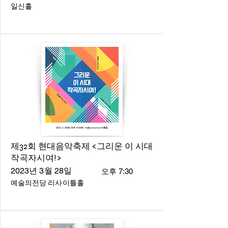
일신홀
제32회 현대음악축제 <그리운 이 시대
작곡자시여!>
2023년 3월 28일
오후 7:30
예술의전당 리사이틀홀