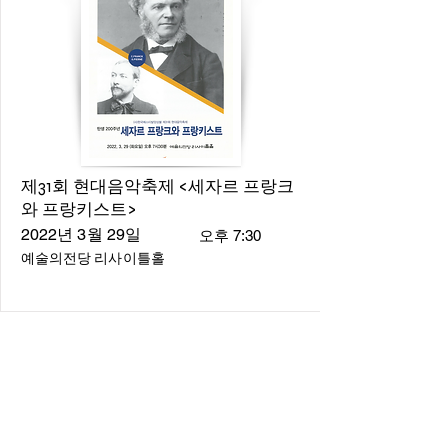
제31회 현대음악축제 <세자르 프랑크
와 프랑키스트>
2022년 3월 29일
오후 7:30
예술의전당 리사이틀홀
About
About us
​Music Director