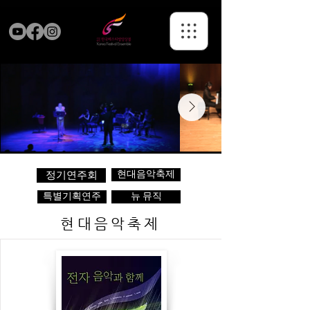
현대음악축제
정기연주회
특별기획연주
뉴 뮤직
현대음악축제