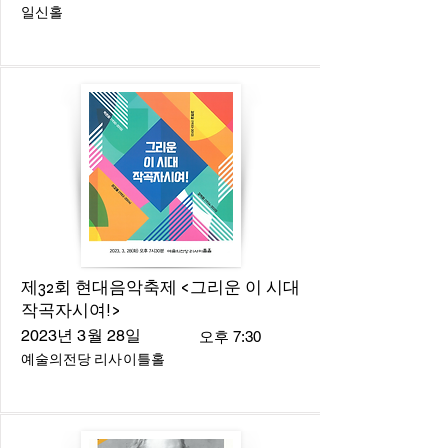
일신홀
제32회 현대음악축제 <그리운 이 시대
작곡자시여!>
2023년 3월 28일
오후 7:30
예술의전당 리사이틀홀