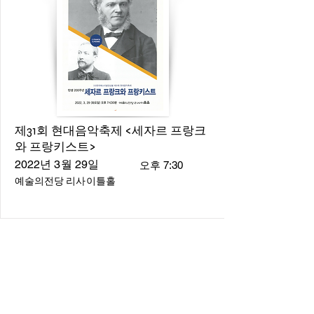
제31회 현대음악축제 <세자르 프랑크
와 프랑키스트>
2022년 3월 29일
오후 7:30
예술의전당 리사이틀홀
About
About us
​Music Director