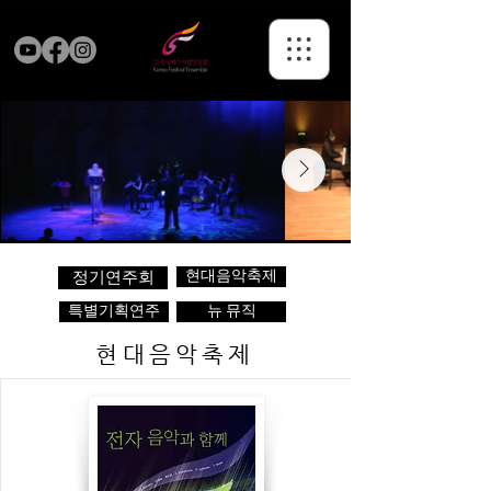
현대음악축제
정기연주회
특별기획연주
뉴 뮤직
현대음악축제