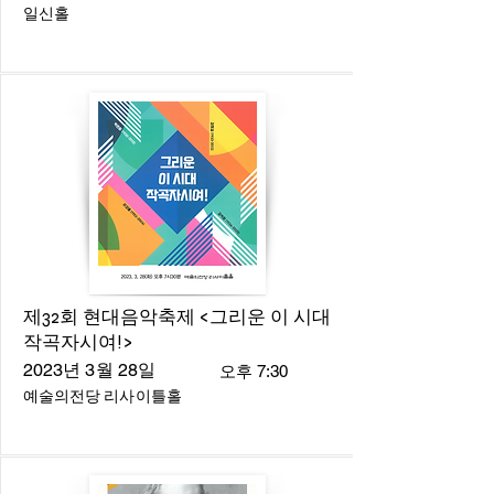
일신홀
제32회 현대음악축제 <그리운 이 시대
작곡자시여!>
2023년 3월 28일
오후 7:30
예술의전당 리사이틀홀