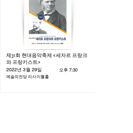
제31회 현대음악축제 <세자르 프랑크
와 프랑키스트>
2022년 3월 29일
오후 7:30
예술의전당 리사이틀홀
About
About us
​Music Director