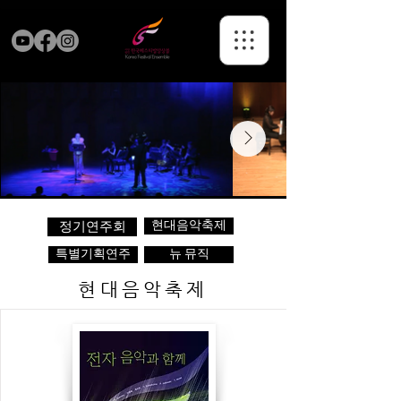
현대음악축제
정기연주회
특별기획연주
뉴 뮤직
현대음악축제