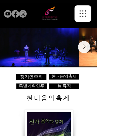
현대음악축제
정기연주회
특별기획연주
뉴 뮤직
현대음악축제