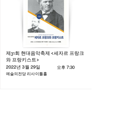
제31회 현대음악축제 <세자르 프랑크
와 프랑키스트>
2022년 3월 29일
오후 7:30
예술의전당 리사이틀홀
About
About us
​Music Director