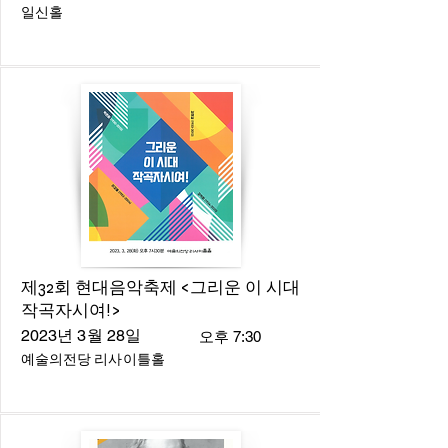
일신홀
제32회 현대음악축제 <그리운 이 시대
작곡자시여!>
2023년 3월 28일
오후 7:30
예술의전당 리사이틀홀