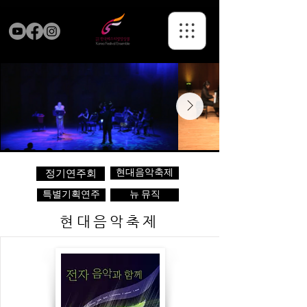
현대음악축제
정기연주회
특별기획연주
뉴 뮤직
현대음악축제