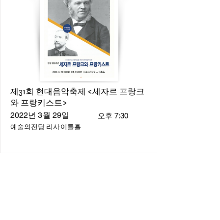
제31회 현대음악축제 <세자르 프랑크
와 프랑키스트>
2022년 3월 29일
오후 7:30
예술의전당 리사이틀홀
About
About us
​Music Director