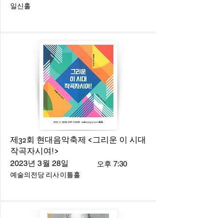
일신홀
제32회 현대음악축제 <그리운 이 시대
작곡자시여!>
2023년 3월 28일
오후 7:30
예술의전당 리사이틀홀