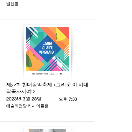
일신홀
제32회 현대음악축제 <그리운 이 시대
작곡자시여!>
2023년 3월 28일
오후 7:30
예술의전당 리사이틀홀