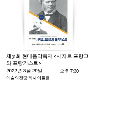
제31회 현대음악축제 <세자르 프랑크
와 프랑키스트>
2022년 3월 29일
오후 7:30
예술의전당 리사이틀홀
About
About us
​Music Director