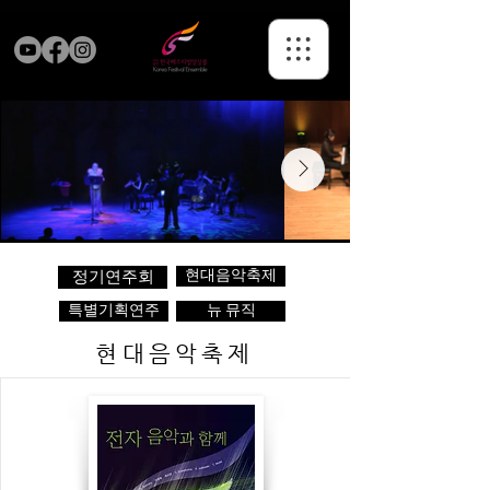
현대음악축제
정기연주회
특별기획연주
뉴 뮤직
현대음악축제