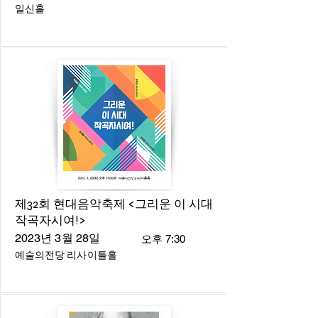
일신홀
제32회 현대음악축제 <그리운 이 시대
작곡자시여!>
2023년 3월 28일
오후 7:30
예술의전당 리사이틀홀