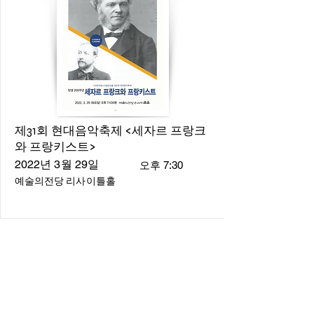
제31회 현대음악축제 <세자르 프랑크
와 프랑키스트>
2022년 3월 29일
오후 7:30
예술의전당 리사이틀홀
About
About us
​Music Director