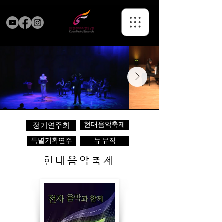
현대음악축제
정기연주회
특별기획연주
뉴 뮤직
현대음악축제