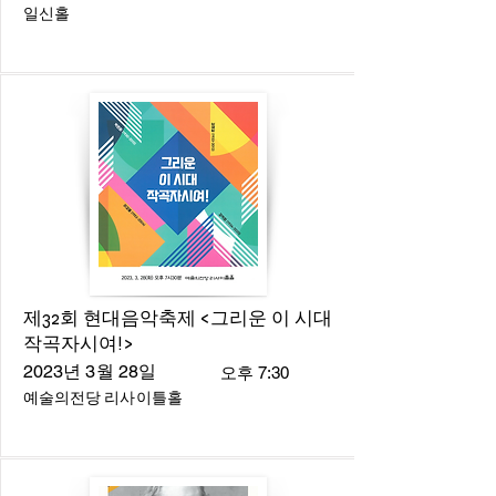
일신홀
제32회 현대음악축제 <그리운 이 시대
작곡자시여!>
2023년 3월 28일
오후 7:30
예술의전당 리사이틀홀