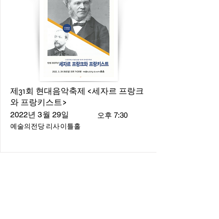
제31회 현대음악축제 <세자르 프랑크
와 프랑키스트>
2022년 3월 29일
오후 7:30
예술의전당 리사이틀홀
About
About us
​Music Director