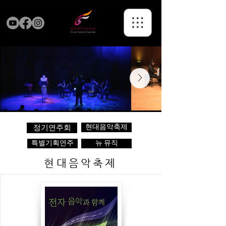
현대음악축제
정기연주회
특별기획연주
뉴 뮤직
현대음악축제