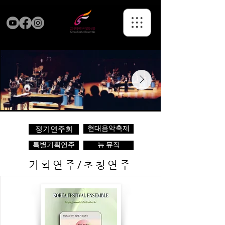
현대음악축제
정기연주회
특별기획연주
뉴 뮤직
기획연주/초청연주