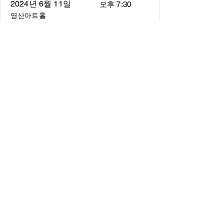
2024년 6월 11일
오후 7:30
영산아트홀
About
About us
​Music Director
​Members
Board of Director
Schedule
Schedule of Concerts
New Music
history of Concerts
Media
Concert Photos