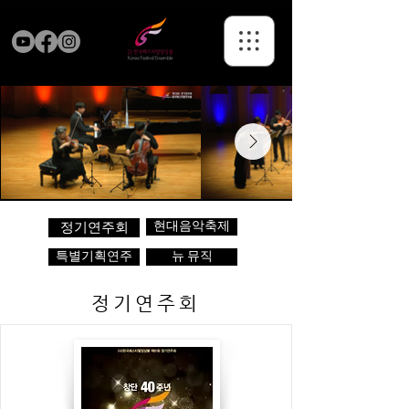
현대음악축제
정기연주회
특별기획연주
뉴 뮤직
정기연주회