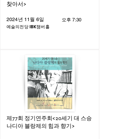
찾아서>
2024년 11월 6일
오후 7:30
예술의전당 IBK챔버홀
제77회 정기연주회<20세기 대 스승
나디아 블랑제의 힘과 향기>