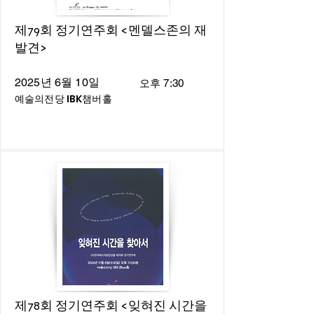
제79회 정기연주회 <멘델스존의 재
발견>
2025년 6월 10일
오후 7:30
예술의전당 IBK챔버홀
제78회 정기연주회 <잊혀진 시간을