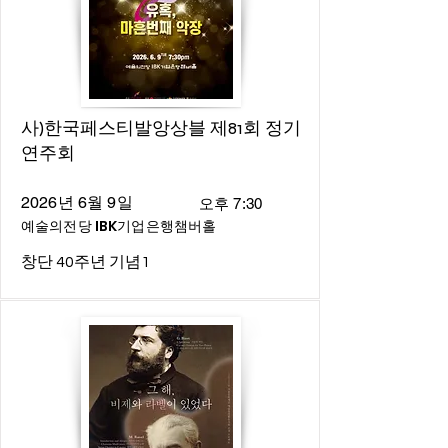
사)한국페스티발앙상블 제81회 정기
연주회
2026년 6월 9일
오후 7:30
예술의전당 IBK기업은행챔버홀
창단 40주년 기념1