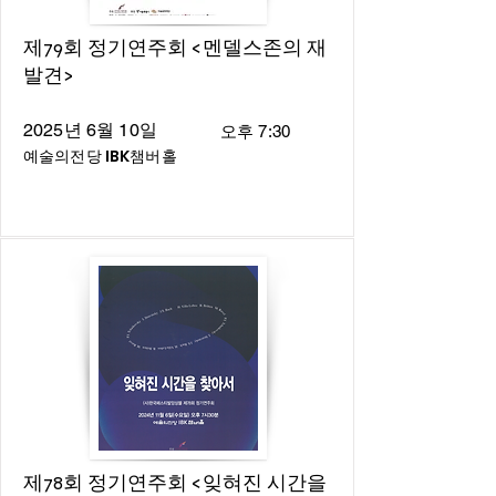
제79회 정기연주회 <멘델스존의 재
발견>
2025년 6월 10일
오후 7:30
예술의전당 IBK챔버홀
제78회 정기연주회 <잊혀진 시간을