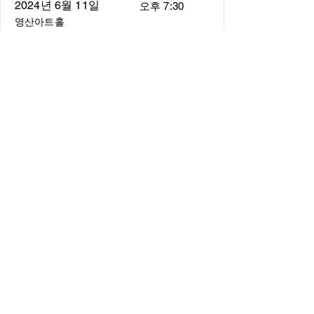
2024년 6월 11일
오후 7:30
영산아트홀
About
About us
​Music Director
​Members
Board of Director
Schedule
Schedule of Concerts
New Music
history of Concerts
Media
Concert Photos