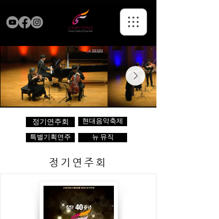
현대음악축제
정기연주회
특별기획연주
뉴 뮤직
정기연주회