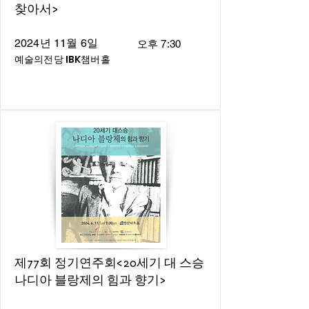
찾아서>
2024년 11월 6일
오후 7:30
예술의전당 IBK챔버홀
제77회 정기연주회<20세기 대 스승
나디아 블랑제의 힘과 향기>