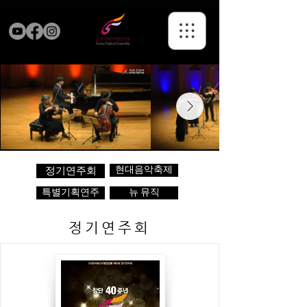
현대음악축제
정기연주회
특별기획연주
뉴 뮤직
정기연주회