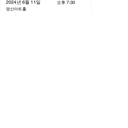
2024년 6월 11일
오후 7:30
영산아트홀
About
About us
​Music Director
​Members
Board of Director
Schedule
Schedule of Concerts
New Music
history of Concerts
Media
Concert Photos