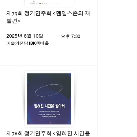
제79회 정기연주회 <멘델스존의 재
발견>
2025년 6월 10일
오후 7:30
예술의전당 IBK챔버홀
제78회 정기연주회 <잊혀진 시간을