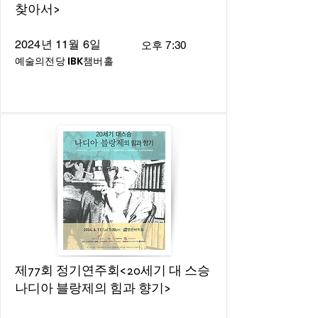
찾아서>
2024년 11월 6일
오후 7:30
예술의전당 IBK챔버홀
제77회 정기연주회<20세기 대 스승
나디아 블랑제의 힘과 향기>