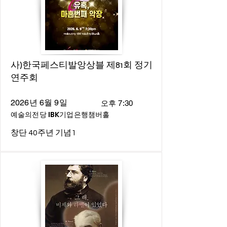
사)한국페스티발앙상블 제81회 정기
연주회
2026년 6월 9일
오후 7:30
예술의전당 IBK기업은행챔버홀
창단 40주년 기념1