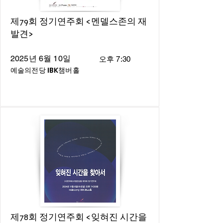
제79회 정기연주회 <멘델스존의 재
발견>
2025년 6월 10일
오후 7:30
예술의전당 IBK챔버홀
제78회 정기연주회 <잊혀진 시간을