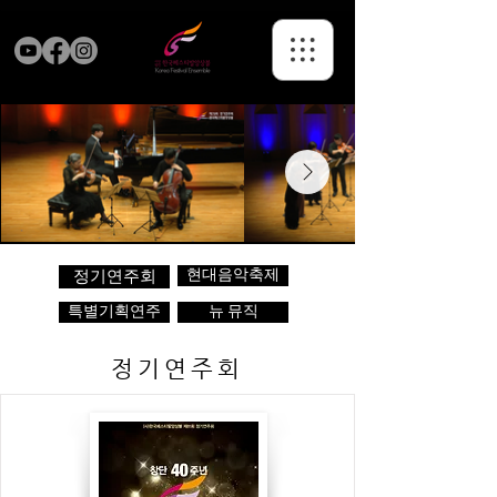
현대음악축제
정기연주회
특별기획연주
뉴 뮤직
정기연주회