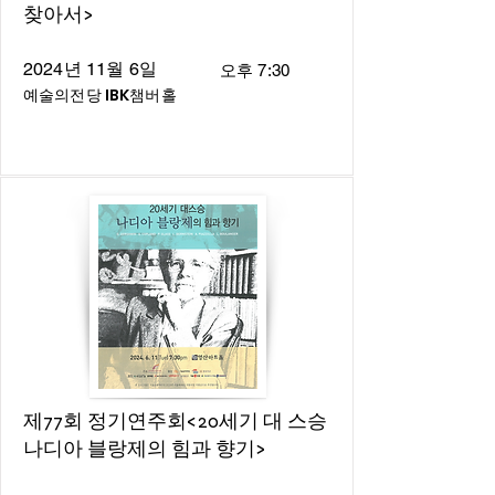
찾아서>
2024년 11월 6일
오후 7:30
예술의전당 IBK챔버홀
제77회 정기연주회<20세기 대 스승
나디아 블랑제의 힘과 향기>