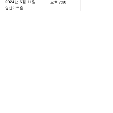
2024년 6월 11일
오후 7:30
영산아트홀
About
About us
​Music Director
​Members
Board of Director
Schedule
Schedule of Concerts
New Music
history of Concerts
Media
Concert Photos