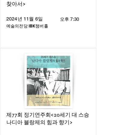
찾아서>
2024년 11월 6일
오후 7:30
예술의전당 IBK챔버홀
제77회 정기연주회<20세기 대 스승
나디아 블랑제의 힘과 향기>