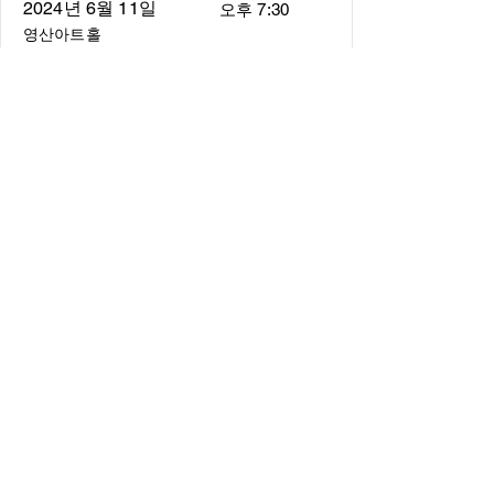
2024년 6월 11일
오후 7:30
영산아트홀
About
About us
​Music Director
​Members
Board of Director
Schedule
Schedule of Concerts
New Music
history of Concerts
Media
Concert Photos