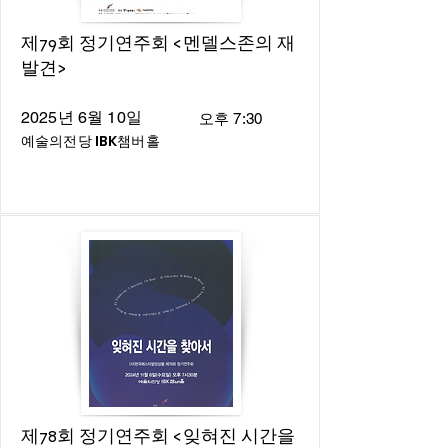
제79회 정기연주회 <멘델스존의 재
발견>
2025년 6월 10일
오후 7:30
예술의전당 IBK챔버홀
제78회 정기연주회 <잊혀진 시간을