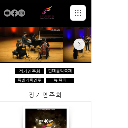
현대음악축제
정기연주회
특별기획연주
뉴 뮤직
정기연주회