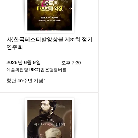
사)한국페스티발앙상블 제81회 정기
연주회
2026년 6월 9일
오후 7:30
예술의전당 IBK기업은행챔버홀
창단 40주년 기념1