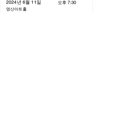
2024년 6월 11일
오후 7:30
영산아트홀
About
About us
​Music Director
​Members
Board of Director
Schedule
Schedule of Concerts
New Music
history of Concerts
Media
Concert Photos