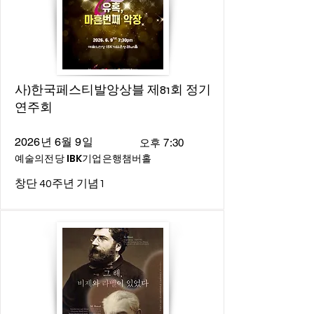
사)한국페스티발앙상블 제81회 정기
연주회
2026년 6월 9일
오후 7:30
예술의전당 IBK기업은행챔버홀
창단 40주년 기념1