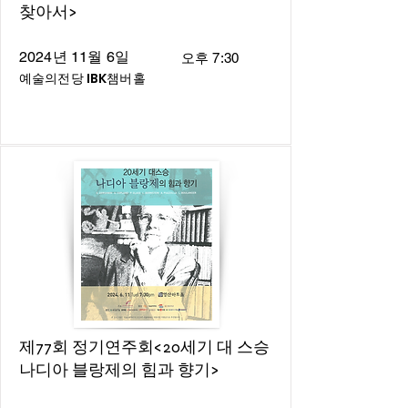
찾아서>
2024년 11월 6일
오후 7:30
예술의전당 IBK챔버홀
제77회 정기연주회<20세기 대 스승
나디아 블랑제의 힘과 향기>