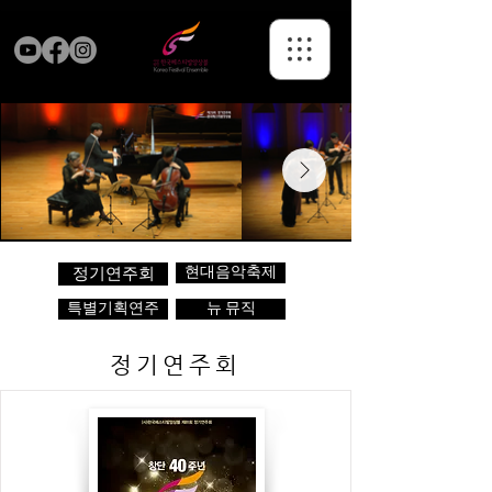
현대음악축제
정기연주회
특별기획연주
뉴 뮤직
정기연주회