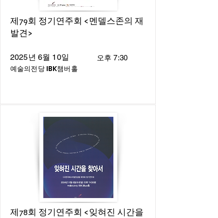
제79회 정기연주회 <멘델스존의 재
발견>
2025년 6월 10일
오후 7:30
예술의전당 IBK챔버홀
제78회 정기연주회 <잊혀진 시간을