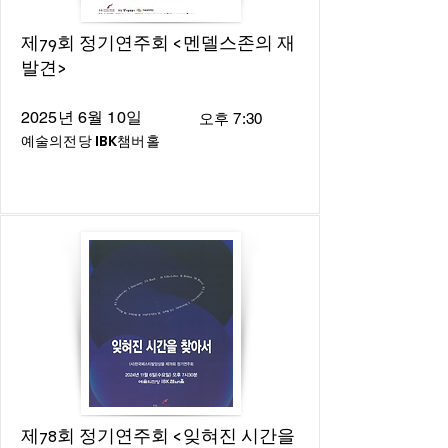
제79회 정기연주회 <멘델스존의 재
발견>
2025년 6월 10일
오후 7:30
예술의전당 IBK챔버홀
제78회 정기연주회 <잊혀진 시간을