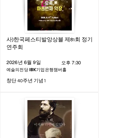
사)한국페스티발앙상블 제81회 정기
연주회
2026년 6월 9일
오후 7:30
예술의전당 IBK기업은행챔버홀
창단 40주년 기념1