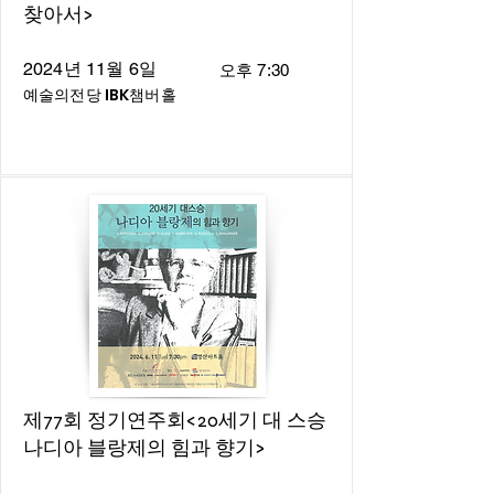
찾아서>
2024년 11월 6일
오후 7:30
예술의전당 IBK챔버홀
제77회 정기연주회<20세기 대 스승
나디아 블랑제의 힘과 향기>