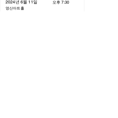
2024년 6월 11일
오후 7:30
영산아트홀
About
About us
​Music Director
​Members
Board of Director
Schedule
Schedule of Concerts
New Music
history of Concerts
Media
Concert Photos