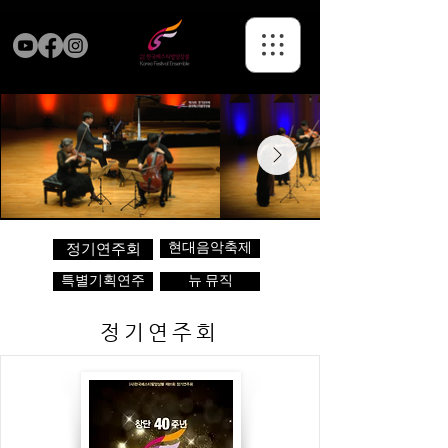
현대음악축제
정기연주회
특별기획연주
뉴 뮤직
정기연주회