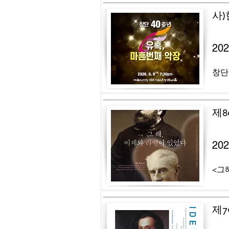
사
20
창단
제8
20
<그해
제7