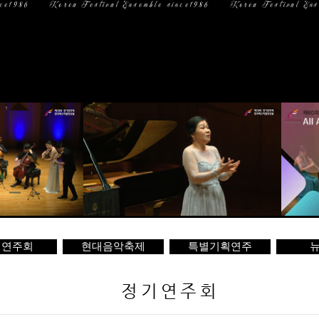
일 정
미디어
문 의
기연주회
현대음악축제
특별기획연주
뉴
정기연주회