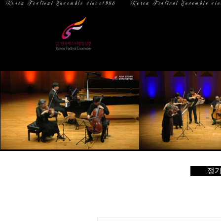
  Korea Festival Ensemble since1986   
홈
소 개
정