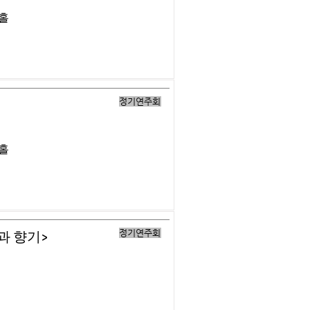
버홀
정기연주회
버홀
정기연주회
과 향기>