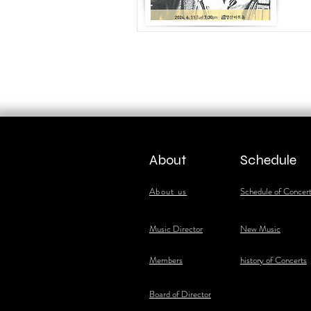
About
Schedule
About us
Schedule of Concer
​Music Director
New Music
​Members
history of Concerts
Board of Director