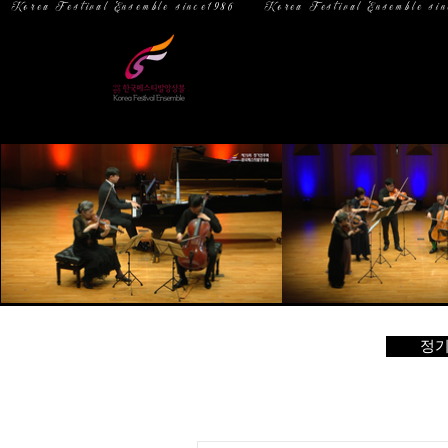
  Korea Festival Ensemble since1986   
홈
소 개
정