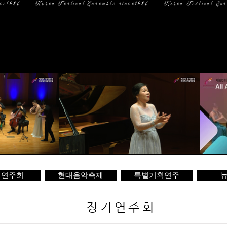
일 정
미디어
문 의
기연주회
현대음악축제
특별기획연주
뉴
정기연주회