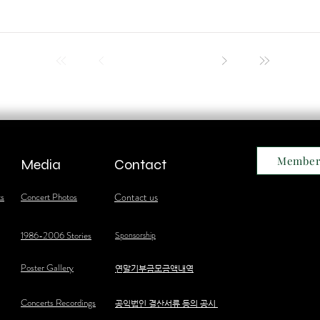
Member
Media
Contact
ts
Concert Photos
Contact us
1986-2006 Stories
Sponsorship
Poster Gallery
​연말기부금모금액내역
Concerts Recordings
공익법인 결산서류 등의 공시