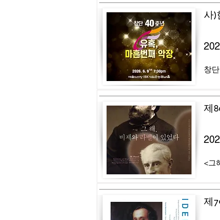
사
20
창단
제8
20
<그해
제7