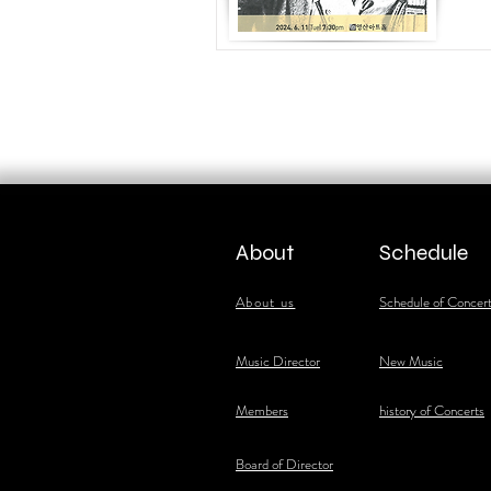
About
Schedule
About us
Schedule of Concer
​Music Director
New Music
​Members
history of Concerts
Board of Director