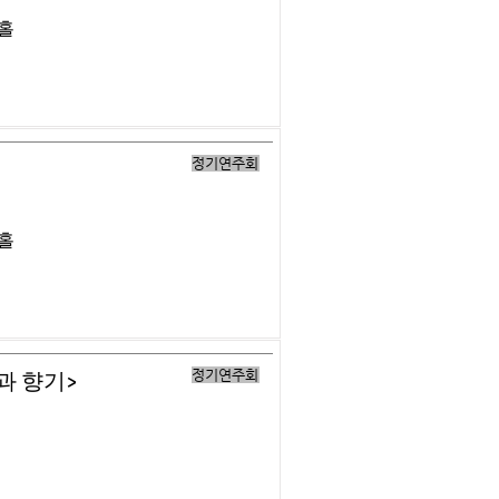
버홀
정기연주회
버홀
정기연주회
과 향기>