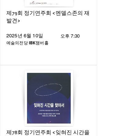
제79회 정기연주회 <멘델스존의 재
발견>
2025년 6월 10일
오후 7:30
예술의전당 IBK챔버홀
제78회 정기연주회 <잊혀진 시간을