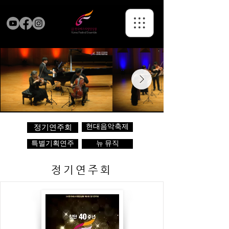
현대음악축제
정기연주회
특별기획연주
뉴 뮤직
정기연주회