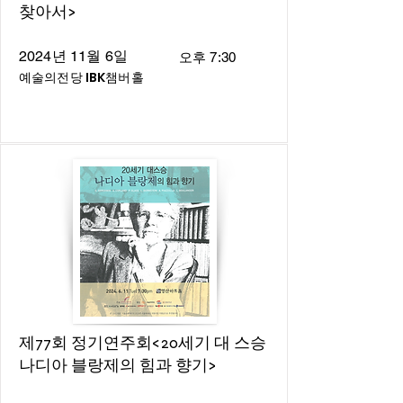
찾아서>
2024년 11월 6일
오후 7:30
예술의전당 IBK챔버홀
제77회 정기연주회<20세기 대 스승
나디아 블랑제의 힘과 향기>