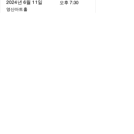
2024년 6월 11일
오후 7:30
영산아트홀
About
About us
​Music Director
​Members
Board of Director
Schedule
Schedule of Concerts
New Music
history of Concerts
Media
Concert Photos