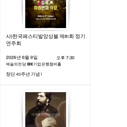
사)한국페스티발앙상블 제81회 정기
연주회
2026년 6월 9일
오후 7:30
예술의전당 IBK기업은행챔버홀
창단 40주년 기념1