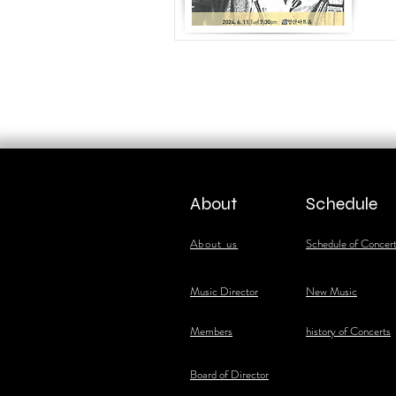
About
Schedule
About us
Schedule of Concer
​Music Director
New Music
​Members
history of Concerts
Board of Director