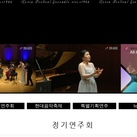
일 정
미디어
문 의
기연주회
현대음악축제
특별기획연주
뉴
정기연주회