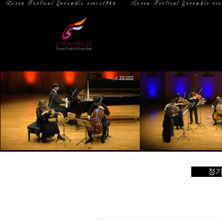
  Korea Festival Ensemble since1986   
홈
소 개
정