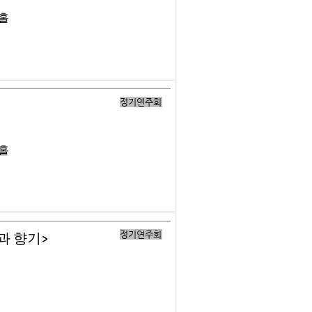
버홀
정기연주회
버홀
정기연주회
과 향기>