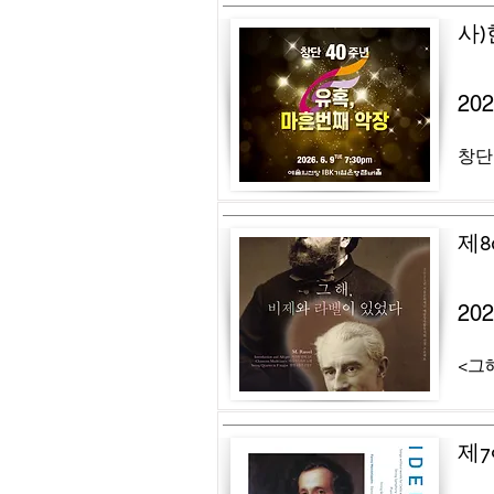
사
20
창단
제8
20
<그해
제7