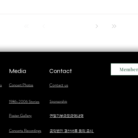
Member
Media
Contact
ts
Concert Photos
Contact us
1986-2006 Stories
Sponsorship
Poster Gallery
​연말기부금모금액내역
Concerts Recordings
공익법인 결산서류 등의 공시