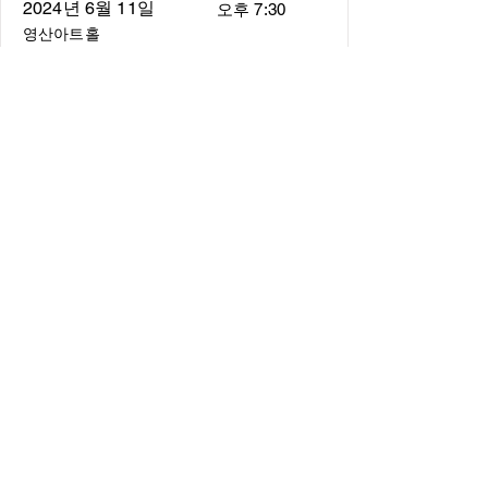
2024년 6월 11일
오후 7:30
영산아트홀
About
About us
​Music Director
​Members
Board of Director
Schedule
Schedule of Concerts
New Music
history of Concerts
Media
Concert Photos