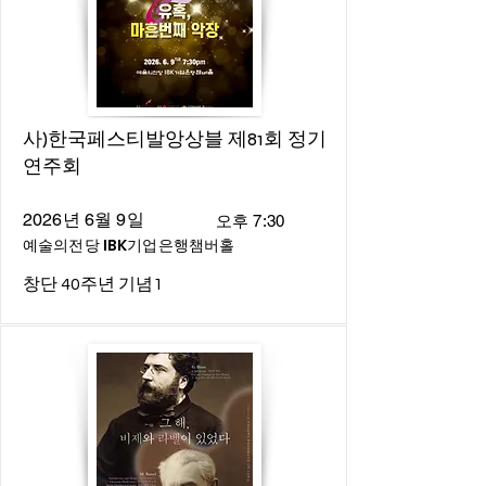
사)한국페스티발앙상블 제81회 정기
연주회
2026년 6월 9일
오후 7:30
예술의전당 IBK기업은행챔버홀
창단 40주년 기념1