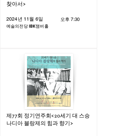
찾아서>
2024년 11월 6일
오후 7:30
예술의전당 IBK챔버홀
제77회 정기연주회<20세기 대 스승
나디아 블랑제의 힘과 향기>