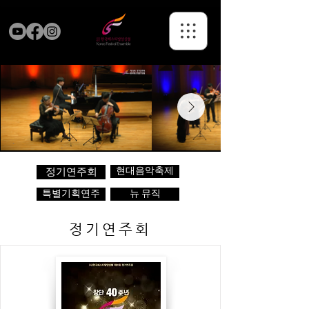
현대음악축제
정기연주회
특별기획연주
뉴 뮤직
정기연주회