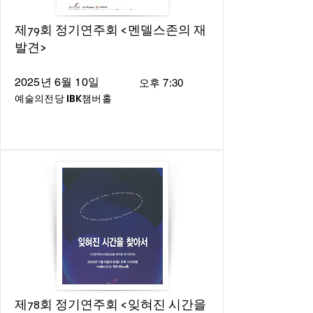
제79회 정기연주회 <멘델스존의 재
발견>
2025년 6월 10일
오후 7:30
예술의전당 IBK챔버홀
제78회 정기연주회 <잊혀진 시간을