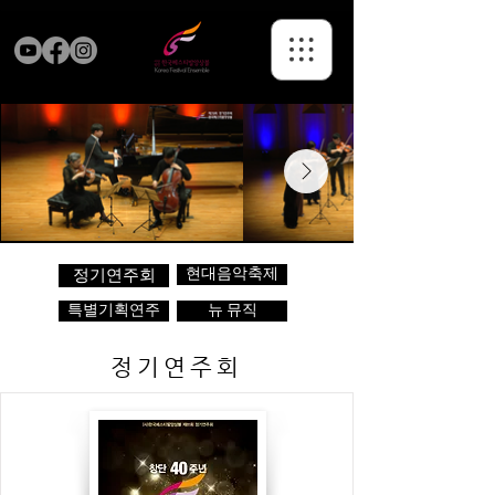
현대음악축제
정기연주회
특별기획연주
뉴 뮤직
정기연주회