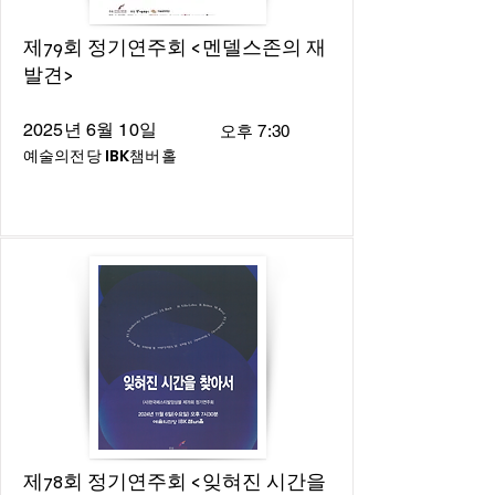
제79회 정기연주회 <멘델스존의 재
발견>
2025년 6월 10일
오후 7:30
예술의전당 IBK챔버홀
제78회 정기연주회 <잊혀진 시간을