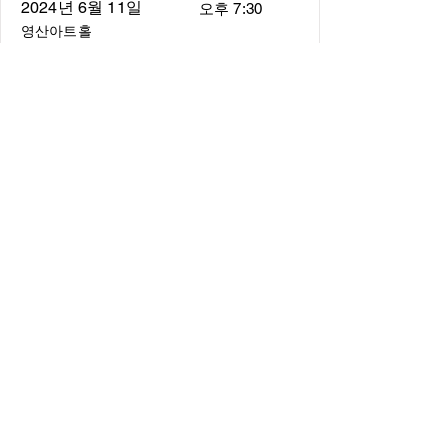
2024년 6월 11일
오후 7:30
영산아트홀
About
About us
​Music Director
​Members
Board of Director
Schedule
Schedule of Concerts
New Music
history of Concerts
Media
Concert Photos