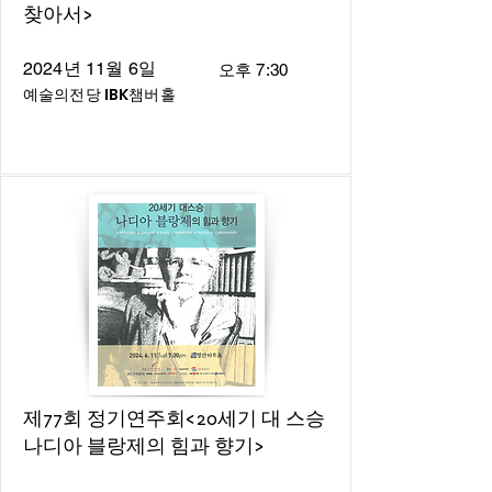
찾아서>
2024년 11월 6일
오후 7:30
예술의전당 IBK챔버홀
제77회 정기연주회<20세기 대 스승
나디아 블랑제의 힘과 향기>