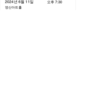
2024년 6월 11일
오후 7:30
영산아트홀
About
About us
​Music Director
​Members
Board of Director
Schedule
Schedule of Concerts
New Music
history of Concerts
Media
Concert Photos