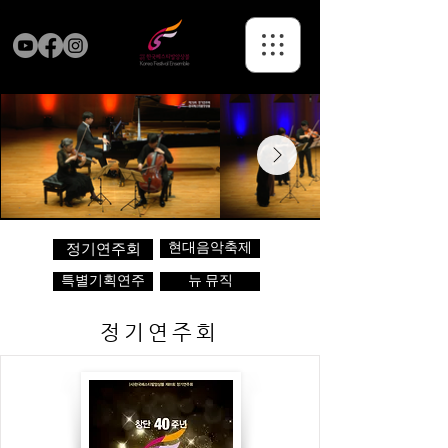
현대음악축제
정기연주회
특별기획연주
뉴 뮤직
정기연주회