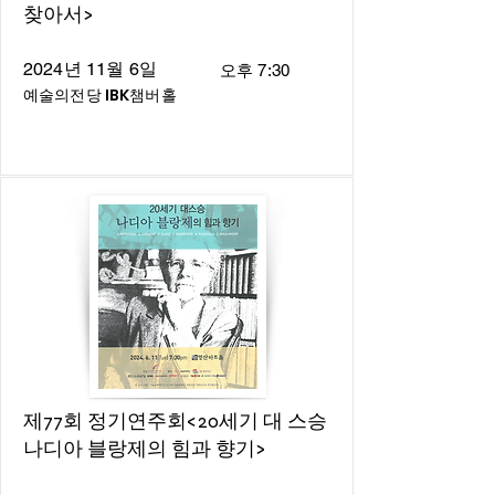
찾아서>
2024년 11월 6일
오후 7:30
예술의전당 IBK챔버홀
제77회 정기연주회<20세기 대 스승
나디아 블랑제의 힘과 향기>