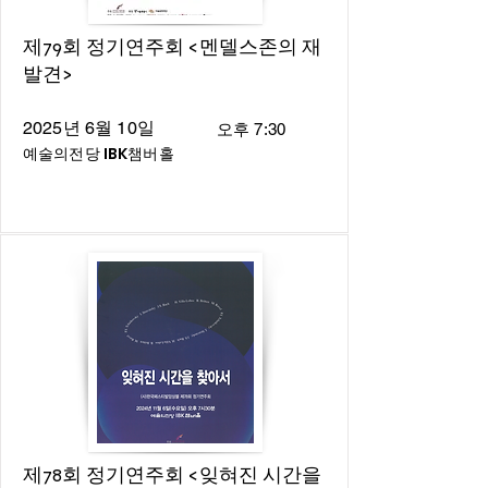
제79회 정기연주회 <멘델스존의 재
발견>
2025년 6월 10일
오후 7:30
예술의전당 IBK챔버홀
제78회 정기연주회 <잊혀진 시간을