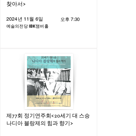
찾아서>
2024년 11월 6일
오후 7:30
예술의전당 IBK챔버홀
제77회 정기연주회<20세기 대 스승
나디아 블랑제의 힘과 향기>