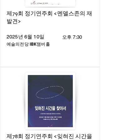
제79회 정기연주회 <멘델스존의 재
발견>
2025년 6월 10일
오후 7:30
예술의전당 IBK챔버홀
제78회 정기연주회 <잊혀진 시간을