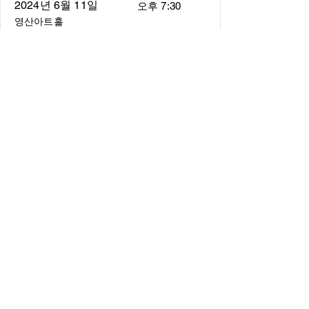
2024년 6월 11일
오후 7:30
영산아트홀
About
About us
​Music Director
​Members
Board of Director
Schedule
Schedule of Concerts
New Music
history of Concerts
Media
Concert Photos