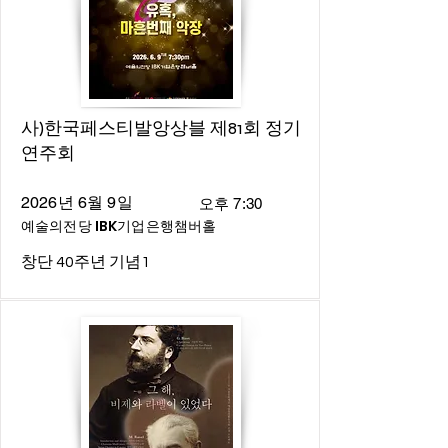
사)한국페스티발앙상블 제81회 정기
연주회
2026년 6월 9일
오후 7:30
예술의전당 IBK기업은행챔버홀
창단 40주년 기념1