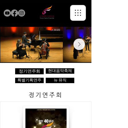
현대음악축제
정기연주회
특별기획연주
뉴 뮤직
정기연주회