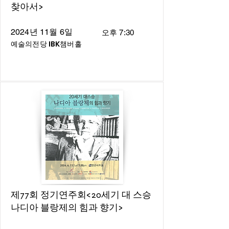
찾아서>
2024년 11월 6일
오후 7:30
예술의전당 IBK챔버홀
제77회 정기연주회<20세기 대 스승
나디아 블랑제의 힘과 향기>