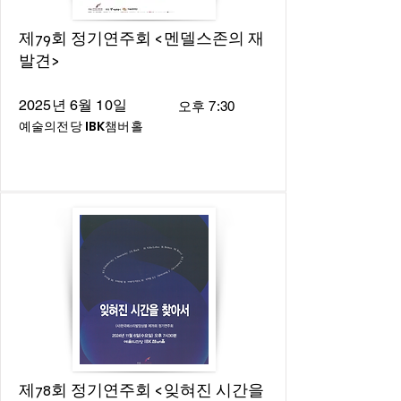
제79회 정기연주회 <멘델스존의 재
발견>
2025년 6월 10일
오후 7:30
예술의전당 IBK챔버홀
제78회 정기연주회 <잊혀진 시간을