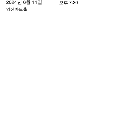
2024년 6월 11일
오후 7:30
영산아트홀
About
About us
​Music Director
​Members
Board of Director
Schedule
Schedule of Concerts
New Music
history of Concerts
Media
Concert Photos