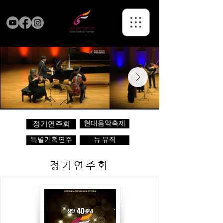
현대음악축제
정기연주회
특별기획연주
뉴 뮤직
정기연주회