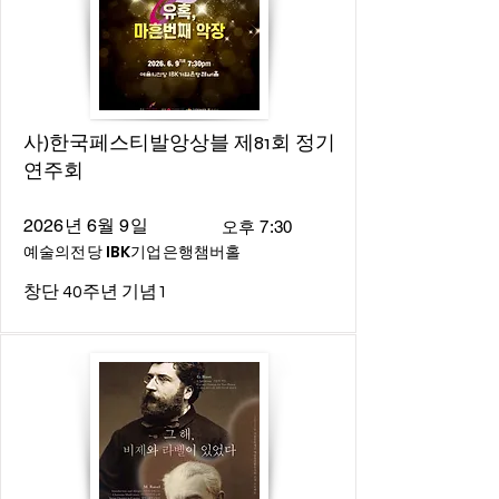
사)한국페스티발앙상블 제81회 정기
연주회
2026년 6월 9일
오후 7:30
예술의전당 IBK기업은행챔버홀
창단 40주년 기념1