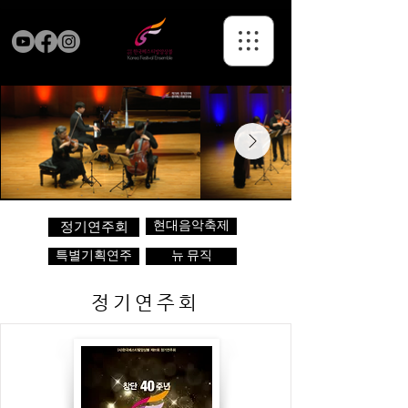
현대음악축제
정기연주회
특별기획연주
뉴 뮤직
정기연주회