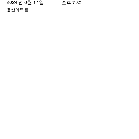
2024년 6월 11일
오후 7:30
영산아트홀
About
About us
​Music Director
​Members
Board of Director
Schedule
Schedule of Concerts
New Music
history of Concerts
Media
Concert Photos