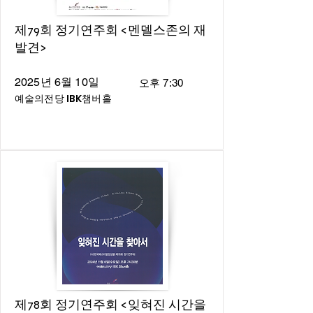
제79회 정기연주회 <멘델스존의 재
발견>
2025년 6월 10일
오후 7:30
예술의전당 IBK챔버홀
제78회 정기연주회 <잊혀진 시간을