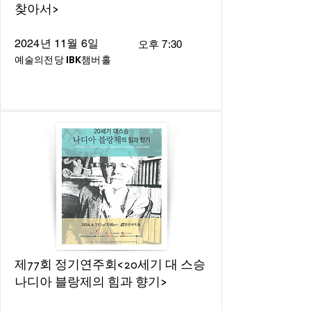
찾아서>
2024년 11월 6일
오후 7:30
예술의전당 IBK챔버홀
제77회 정기연주회<20세기 대 스승
나디아 블랑제의 힘과 향기>