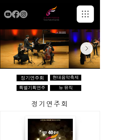
현대음악축제
정기연주회
특별기획연주
뉴 뮤직
정기연주회