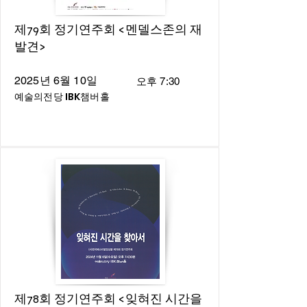
제79회 정기연주회 <멘델스존의 재
발견>
2025년 6월 10일
오후 7:30
예술의전당 IBK챔버홀
제78회 정기연주회 <잊혀진 시간을