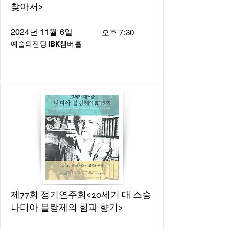
찾아서>
2024년 11월 6일
오후 7:30
예술의전당 IBK챔버홀
제77회 정기연주회<20세기 대 스승
나디아 블랑제의 힘과 향기>