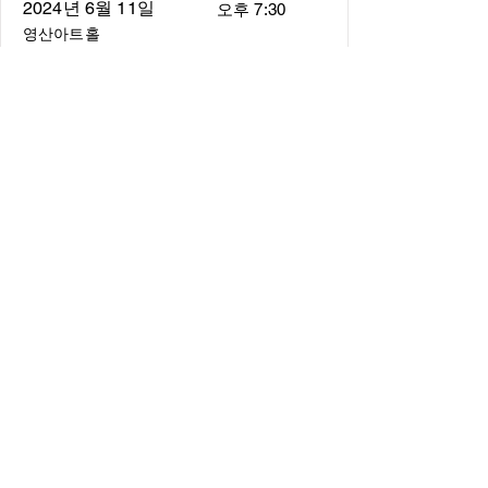
2024년 6월 11일
오후 7:30
영산아트홀
About
About us
​Music Director
​Members
Board of Director
Schedule
Schedule of Concerts
New Music
history of Concerts
Media
Concert Photos