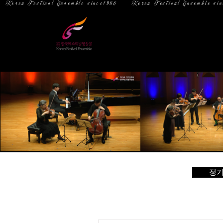
  Korea Festival Ensemble since1986   
홈
소 개
정