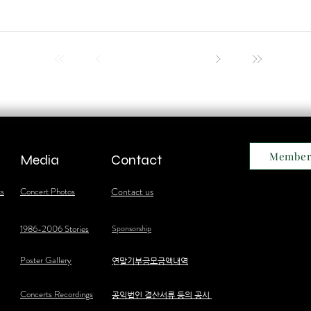
Member
Media
Contact
ts
Concert Photos
Contact us
1986-2006 Stories
Sponsorship
Poster Gallery
​연말기부금모금액내역
Concerts Recordings
공익법인 결산서류 등의 공시