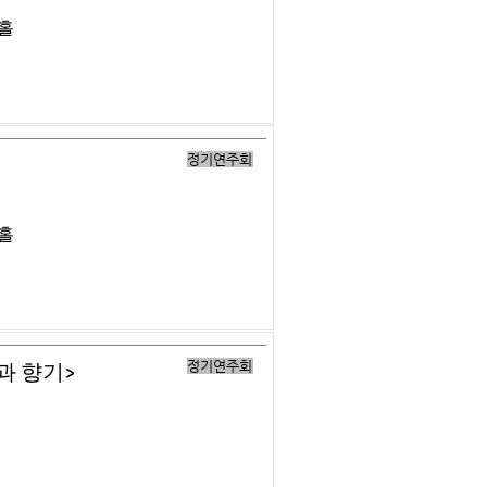
버홀
정기연주회
버홀
정기연주회
과 향기>