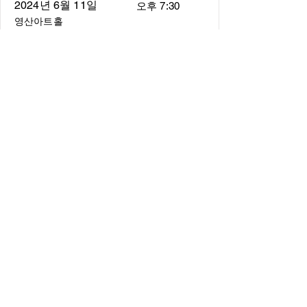
2024년 6월 11일
오후 7:30
영산아트홀
About
About us
​Music Director
​Members
Board of Director
Schedule
Schedule of Concerts
New Music
history of Concerts
Media
Concert Photos