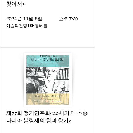
찾아서>
2024년 11월 6일
오후 7:30
예술의전당 IBK챔버홀
제77회 정기연주회<20세기 대 스승
나디아 블랑제의 힘과 향기>