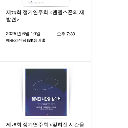
제79회 정기연주회 <멘델스존의 재
발견>
2025년 6월 10일
오후 7:30
예술의전당 IBK챔버홀
제78회 정기연주회 <잊혀진 시간을