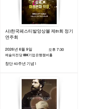
사)한국페스티발앙상블 제81회 정기
연주회
2026년 6월 9일
오후 7:30
예술의전당 IBK기업은행챔버홀
창단 40주년 기념1