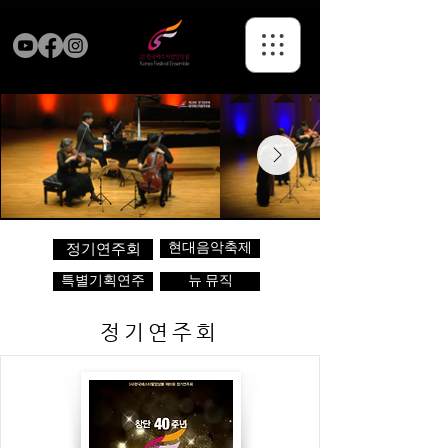
현대음악축제
정기연주회
특별기획연주
뉴 뮤직
정기연주회