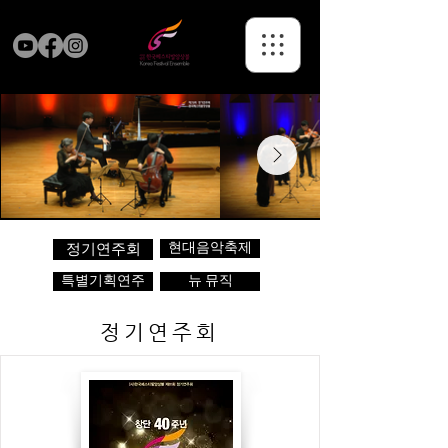
현대음악축제
정기연주회
특별기획연주
뉴 뮤직
정기연주회