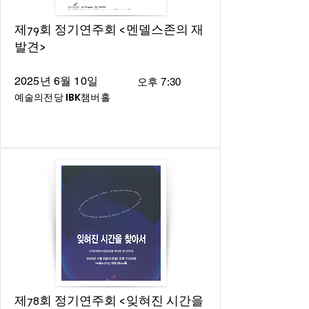
제79회 정기연주회 <멘델스존의 재
발견>
2025년 6월 10일
오후 7:30
예술의전당 IBK챔버홀
제78회 정기연주회 <잊혀진 시간을