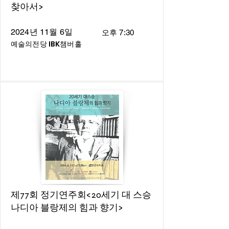
찾아서>
2024년 11월 6일
오후 7:30
예술의전당 IBK챔버홀
제77회 정기연주회<20세기 대 스승
나디아 블랑제의 힘과 향기>