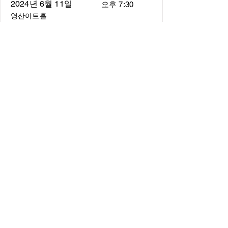
2024년 6월 11일
오후 7:30
영산아트홀
About
About us
​Music Director
​Members
Board of Director
Schedule
Schedule of Concerts
New Music
history of Concerts
Media
Concert Photos