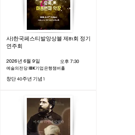
사)한국페스티발앙상블 제81회 정기
연주회
2026년 6월 9일
오후 7:30
예술의전당 IBK기업은행챔버홀
창단 40주년 기념1