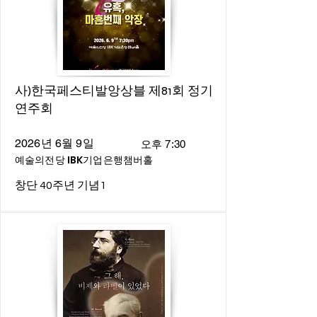
사)한국페스티발앙상블 제81회 정기
연주회
2026년 6월 9일
오후 7:30
예술의전당 IBK기업은행챔버홀
창단 40주년 기념1