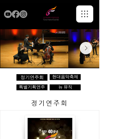
현대음악축제
정기연주회
특별기획연주
뉴 뮤직
정기연주회