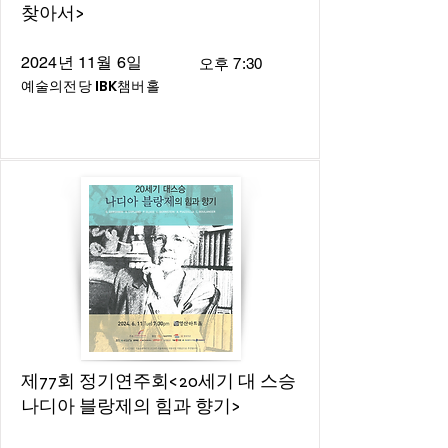
찾아서>
2024년 11월 6일
오후 7:30
예술의전당 IBK챔버홀
제77회 정기연주회<20세기 대 스승
나디아 블랑제의 힘과 향기>