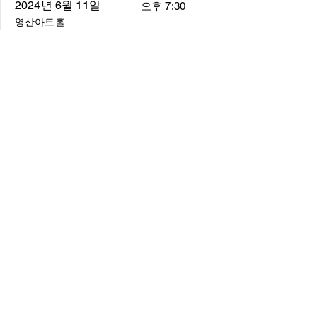
2024년 6월 11일
오후 7:30
영산아트홀
About
About us
​Music Director
​Members
Board of Director
Schedule
Schedule of Concerts
New Music
history of Concerts
Media
Concert Photos