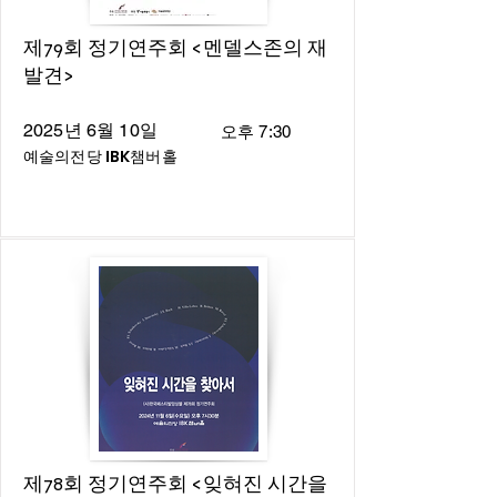
제79회 정기연주회 <멘델스존의 재
발견>
2025년 6월 10일
오후 7:30
예술의전당 IBK챔버홀
제78회 정기연주회 <잊혀진 시간을