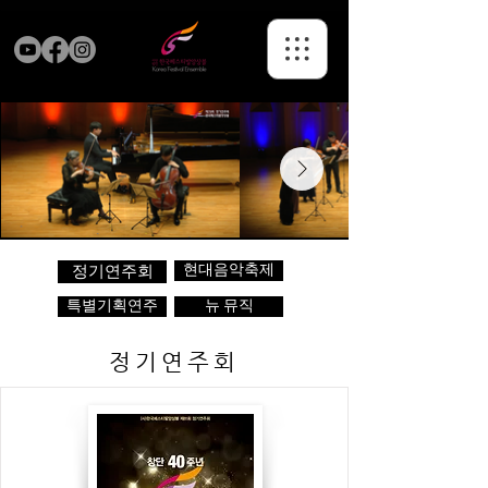
현대음악축제
정기연주회
특별기획연주
뉴 뮤직
정기연주회