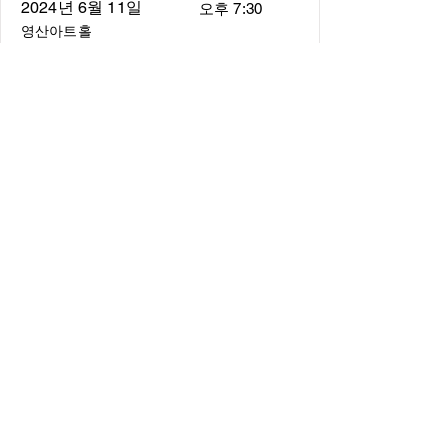
2024년 6월 11일
오후 7:30
영산아트홀
About
About us
​Music Director
​Members
Board of Director
Schedule
Schedule of Concerts
New Music
history of Concerts
Media
Concert Photos