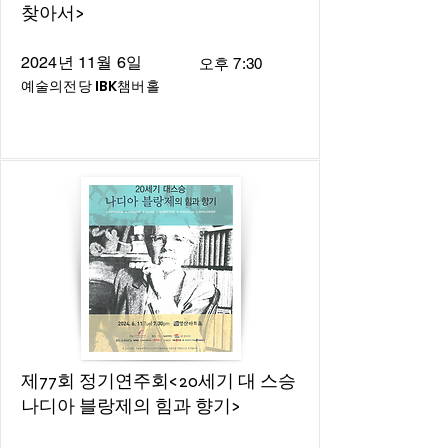
찾아서>
2024년 11월 6일
오후 7:30
예술의전당 IBK챔버홀
제77회 정기연주회<20세기 대 스승
나디아 블랑제의 힘과 향기>