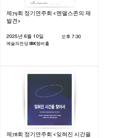
제79회 정기연주회 <멘델스존의 재
발견>
2025년 6월 10일
오후 7:30
예술의전당 IBK챔버홀
제78회 정기연주회 <잊혀진 시간을