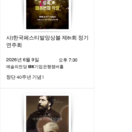
사)한국페스티발앙상블 제81회 정기
연주회
2026년 6월 9일
오후 7:30
예술의전당 IBK기업은행챔버홀
창단 40주년 기념1