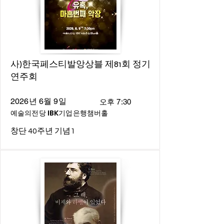
사)한국페스티발앙상블 제81회 정기
연주회
2026년 6월 9일
오후 7:30
예술의전당 IBK기업은행챔버홀
창단 40주년 기념1