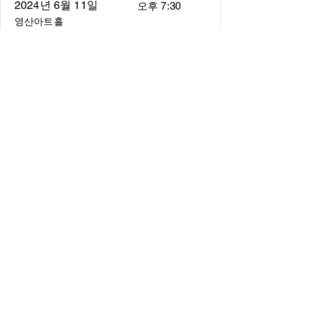
2024년 6월 11일
오후 7:30
영산아트홀
About
About us
​Music Director
​Members
Board of Director
Schedule
Schedule of Concerts
New Music
history of Concerts
Media
Concert Photos