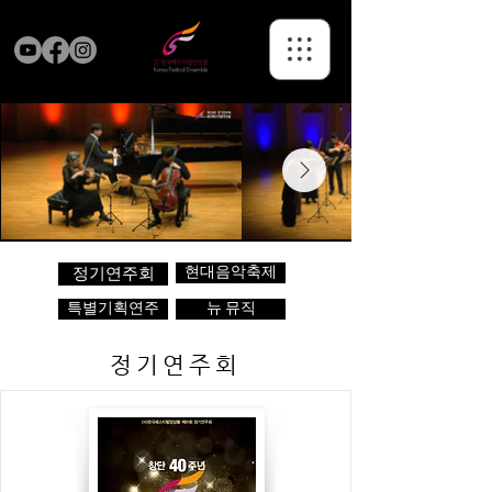
현대음악축제
정기연주회
특별기획연주
뉴 뮤직
정기연주회