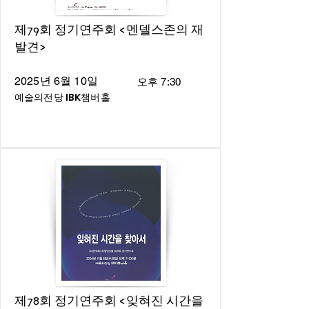
제79회 정기연주회 <멘델스존의 재
발견>
2025년 6월 10일
오후 7:30
예술의전당 IBK챔버홀
제78회 정기연주회 <잊혀진 시간을