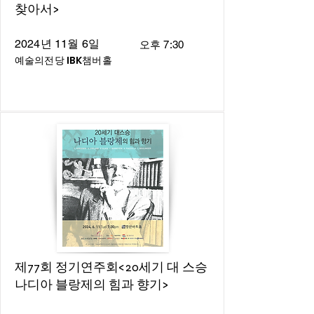
찾아서>
2024년 11월 6일
오후 7:30
예술의전당 IBK챔버홀
제77회 정기연주회<20세기 대 스승
나디아 블랑제의 힘과 향기>