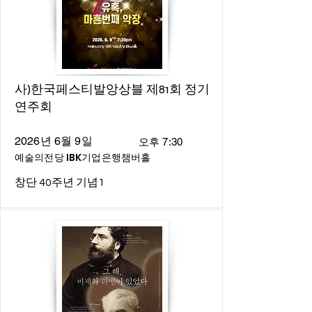
사)한국페스티발앙상블 제81회 정기
연주회
2026년 6월 9일
오후 7:30
예술의전당 IBK기업은행챔버홀
창단 40주년 기념1