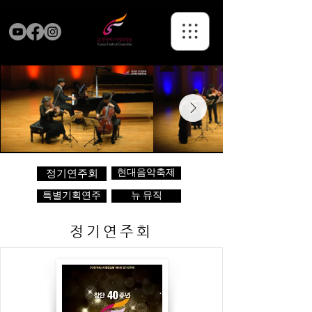
현대음악축제
정기연주회
특별기획연주
뉴 뮤직
정기연주회