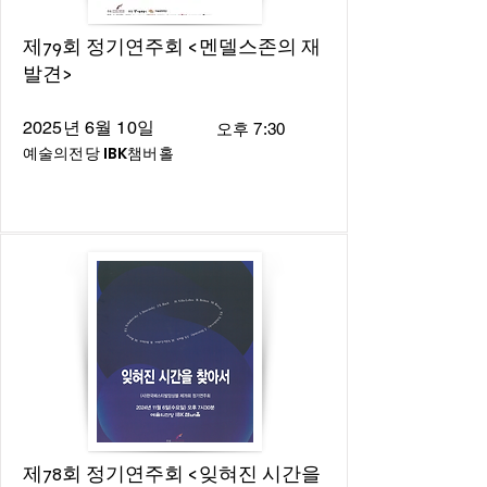
제79회 정기연주회 <멘델스존의 재
발견>
2025년 6월 10일
오후 7:30
예술의전당 IBK챔버홀
제78회 정기연주회 <잊혀진 시간을