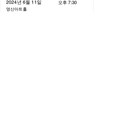
2024년 6월 11일
오후 7:30
영산아트홀
About
About us
​Music Director
​Members
Board of Director
Schedule
Schedule of Concerts
New Music
history of Concerts
Media
Concert Photos