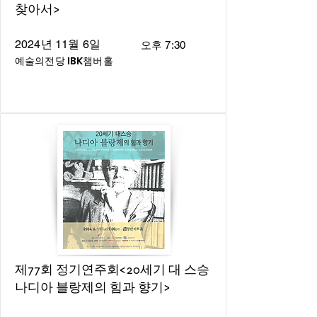
찾아서>
2024년 11월 6일
오후 7:30
예술의전당 IBK챔버홀
제77회 정기연주회<20세기 대 스승
나디아 블랑제의 힘과 향기>